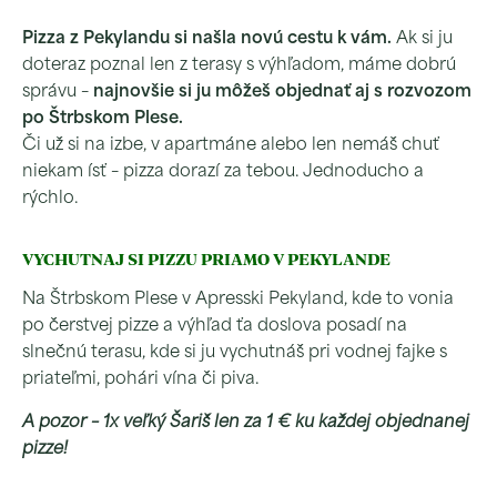
Pizza z Pekylandu si našla novú cestu k vám.
Ak si ju
doteraz poznal len z terasy s výhľadom, máme dobrú
správu –
najnovšie si ju môžeš objednať aj s rozvozom
po Štrbskom Plese.
Či už si na izbe, v apartmáne alebo len nemáš chuť
niekam ísť – pizza dorazí za tebou. Jednoducho a
rýchlo.
VYCHUTNAJ SI PIZZU PRIAMO V PEKYLANDE
Na Štrbskom Plese v Apresski Pekyland, kde to vonia
po čerstvej pizze a výhľad ťa doslova posadí na
slnečnú terasu, kde si ju vychutnáš pri vodnej fajke s
priateľmi, pohári vína či piva.
A pozor – 1x veľký Šariš len za 1 € ku každej objednanej
pizze!