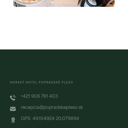
HORSKÝ HOTEL POPRADSKÉ PLESO
+421 908 761 403
recepcia@popradskepleso.sk
GPS: 49.154924 20.079894