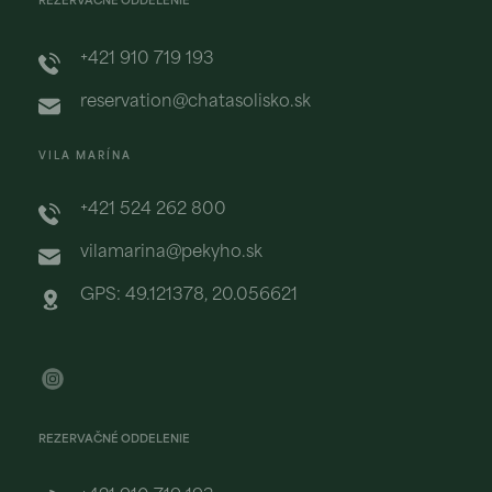
REZERVAČNÉ ODDELENIE
+421 910 719 193
reservation@chatasolisko.sk
VILA MARÍNA
+421 524 262 800
vilamarina@pekyho.sk
GPS: 49.121378, 20.056621
REZERVAČNÉ ODDELENIE