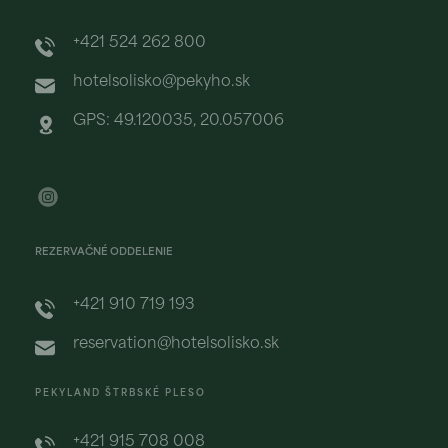
+421 524 262 800
hotelsolisko@pekyho.sk
GPS: 49.120035, 20.057006
REZERVAČNÉ ODDELENIE
+421 910 719 193
reservation@hotelsolisko.sk
PEKYLAND ŠTRBSKÉ PLESO
+421 915 708 008