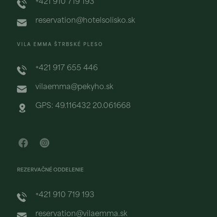
+421 910 719 193
reservation@hotelsolisko.sk
VILA EMMA ŠTRBSKÉ PLESO
+421 917 655 446
vilaemma@pekyho.sk
GPS: 49.116432 20.061668
REZERVAČNÉ ODDELENIE
+421 910 719 193
reservation@vilaemma.sk