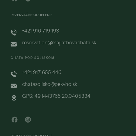
REZERVAČNÉ ODDELENIE
+421 910 719 193
reservation@majlathovachata.sk
CHATA POD SOLISKOM
+421 917 655 446
chatasolisko@pekyho.sk
GPS: 49.1443765 20.0405334