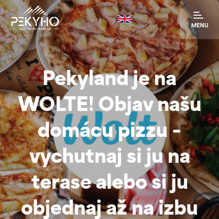
MENU
Pekyland je na
WOLTE! Objav našu
domácu pizzu –
vychutnaj si ju na
terase alebo si ju
objednaj až na izbu