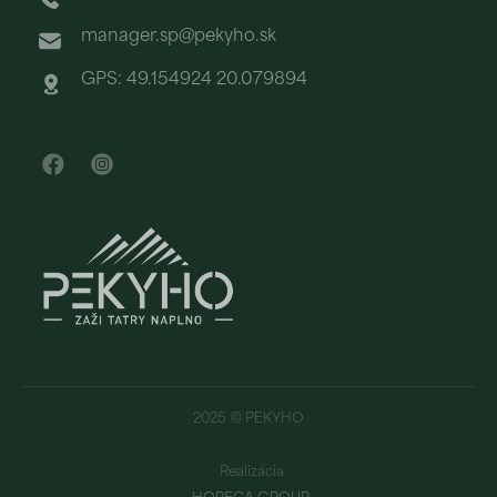
manager.sp@pekyho.sk
GPS: 49.154924 20.079894
2025 © PEKYHO
Realizácia