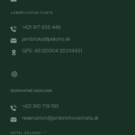
JAMBRICHOVA CHATA
+421 917 655 446
jambriska@pekyho.sk
GPS: 49.120004 20.014931
REZERVAČNÉ ODDELENIE
+421 910 719 193
reservation@jambrichovachata.sk
HOTEL SOLISKO ***