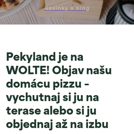
Novinky a blog
Pekyland je na
WOLTE! Objav našu
domácu pizzu –
vychutnaj si ju na
terase alebo si ju
Majláthova chata
Chata pod Soliskom
objednaj až na izbu
Zobraziť
Zobraziť