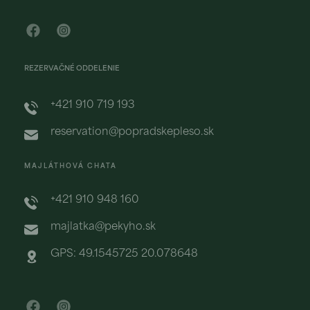
REZERVAČNÉ ODDELENIE
+421 910 719 193
reservation@popradskepleso.sk
MAJLÁTHOVÁ CHATA
+421 910 948 160
majlatka@pekyho.sk
GPS: 49.1545725 20.078648